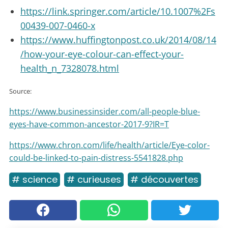
https://link.springer.com/article/10.1007%2Fs
00439-007-0460-x
https://www.huffingtonpost.co.uk/2014/08/14
/how-your-eye-colour-can-effect-your-
health_n_7328078.html
Source:
https://www.businessinsider.com/all-people-blue-
eyes-have-common-ancestor-2017-9?IR=T
https://www.chron.com/life/health/article/Eye-color-
could-be-linked-to-pain-distress-5541828.php
# science
# curieuses
# découvertes