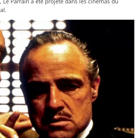
72, Le Parrain a été projeté dans les cinémas du
al.