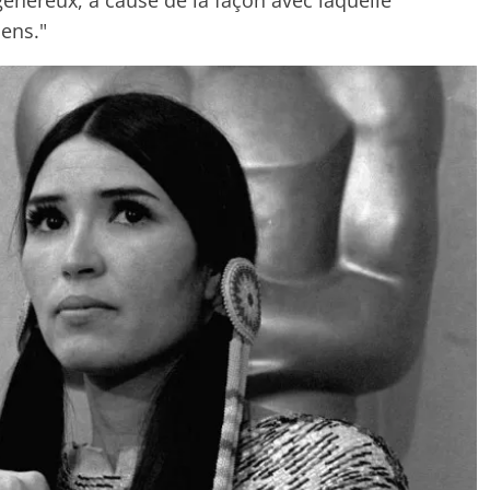
iens."