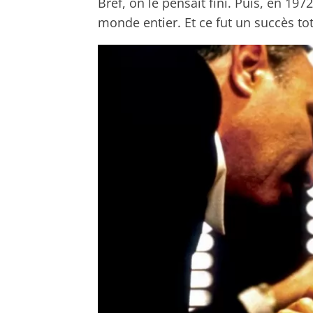
Bref, on le pensait fini. Puis, en 19
monde entier. Et ce fut un succès tot