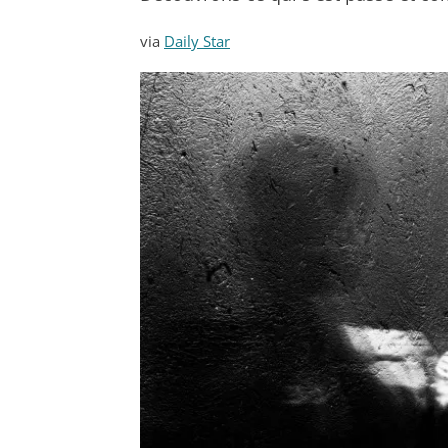
via
Daily Star