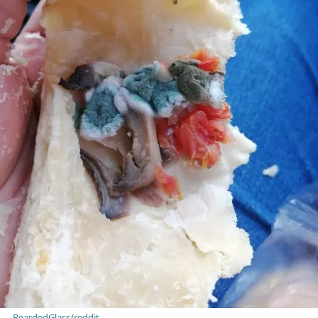
BeardedGlass/reddit