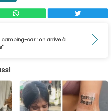
 camping-car : on arrive à
s"
ssi