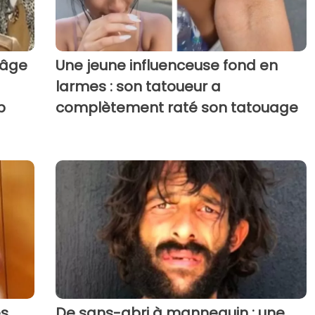
 âge
Une jeune influenceuse fond en
larmes : son tatoueur a
p
complètement raté son tatouage
es
De sans-abri à mannequin : une